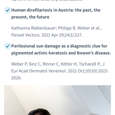
Human dirofilariosis in Austria: the past, the
present, the future
Katharina Riebenbauer; Philipp B. Weber et al.,
Parasit Vectors. 2021 Apr 29;14(1):227.
Perilesional sun damage as a diagnostic clue for
pigmented actinic keratosis and Bowen’s disease.
Weber P, Sinz C, Rinner C, Kittler H, Tschandl P., J
Eur Acad Dermatol Venereol. 2021 Oct;35(10):2022-
2026.