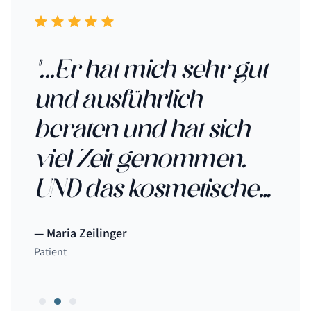
er
"...Er hat mich sehr gut
".
f
und ausführlich
gu
s
beraten und hat sich
er
viel Zeit genommen.
Er
Bin
UND das kosmetische
üb
Ergebnis ist TOP -
Maria Zeilinger
C. 
besser geht‘s nicht!"
Patient
Patie