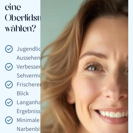
eine
Oberlidstraffung
wählen?
Jugendliches
Aussehen
Verbessertes
Sehvermögen
Frischerer
Blick
Langanhaltende
Ergebnisse
Minimale
Narbenbildung