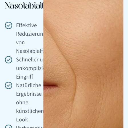
Nasolabialfalte?
Effektive
Reduzierung
von
Nasolabialfalten
Schneller und
unkomplizierter
Eingriff
Natürliche
Ergebnisse
ohne
künstlichen
Look
Verbesserung des