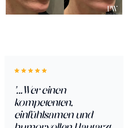
"...Wer einen
"E
r
kompetenten,
Wü
einfühlsamen und
da
humorvollen Hautarzt
me