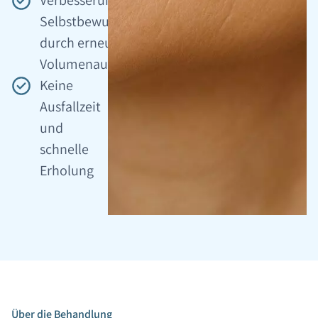
Selbstbewusstseins
durch erneuten
Volumenaufbau
Keine
Ausfallzeit
und
schnelle
Erholung
Über die Behandlung