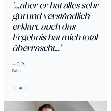
ut
"...aber er hat alles sehr
".
gut und verständlich
au
erklärt, auch das
mi
Ergebnis hat mich total
me
e
überrascht..."
be
Vo
C. R.
L 
Sk
Patient
Patie
Be
un