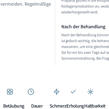
Präparat gezielt in die ents
 vermeiden. Regelmäßige
Kollagenproduktion an, wodur
wiederhergestellt wird.
Nach der Behandlung
Nach der Behandlung können S
ist jedoch wichtig, die behan
massieren, um eine gleichmäß
Sie für ein bis zwei Tage auf 
Sonneneinstrahlung. Bei Frag
Betäubung
Dauer
Schmerz
Erholung
Haltbarkeit