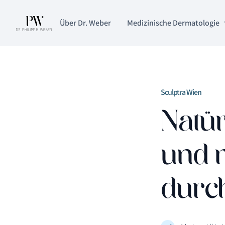
Über Dr. Weber
Medizinische Dermatologie
Sculptra Wien
Natür
und 
durch