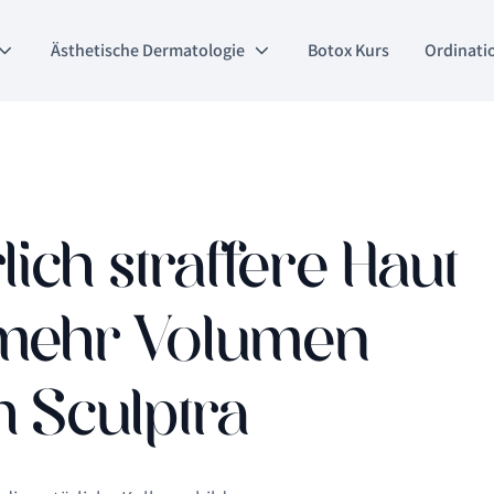
Ästhetische Dermatologie
Botox Kurs
Ordinati
lich straffere Haut
mehr Volumen
 Sculptra