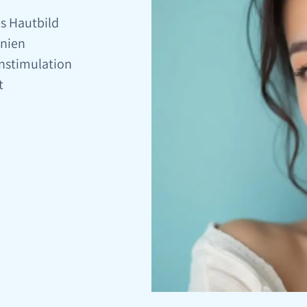
es Hautbild
inien
enstimulation
t