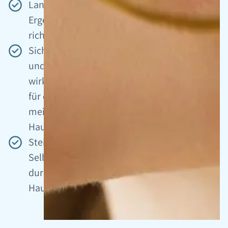
Langanhaltende
Ergebnisse bei
richtiger Pflege
Sicher
und
wirksam
für die
meisten
Hauttypen
Steigert Ihr
Selbstbewusstsein
durch ein klares
Hautbild