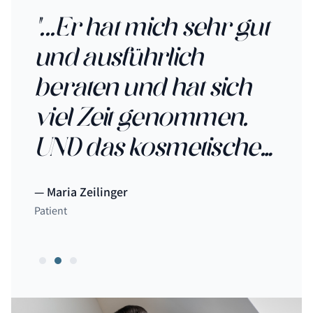
ehr
"...Er hat mich sehr gut
".
und ausführlich
au
beraten und hat sich
mi
tal
viel Zeit genommen.
me
UND das kosmetische
be
Ergebnis ist TOP -
Vo
Maria Zeilinger
L 
besser geht‘s nicht!"
Sk
Patient
Patie
Be
un